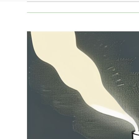
Zeige
grösseres
Bild