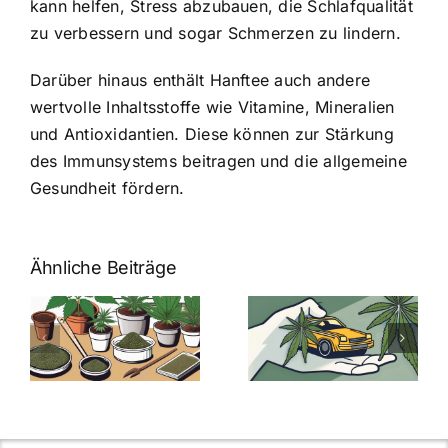
kann helfen, Stress abzubauen, die Schlafqualität
zu verbessern und sogar Schmerzen zu lindern.
Darüber hinaus enthält Hanftee auch andere
wertvolle Inhaltsstoffe wie Vitamine, Mineralien
und Antioxidantien. Diese können zur Stärkung
des Immunsystems beitragen und die allgemeine
Gesundheit fördern.
Ähnliche Beiträge
Neue THC-
Grenzwert-
Cannabis
men
Regelung:
Samen
:
Was Sie über
kaufen: Alles
Cannabis und
was Sie
e
Autofahren
wissen sollten
wissen
müssen