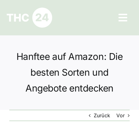
Zum
Inhalt
Tog
springen
Navi
Ratgeber
Hanftee auf Amazon: Die
Hilfe und Kontakt
besten Sorten und
Datenschutz
Angebote entdecken
Impressum
Zurück
Vor