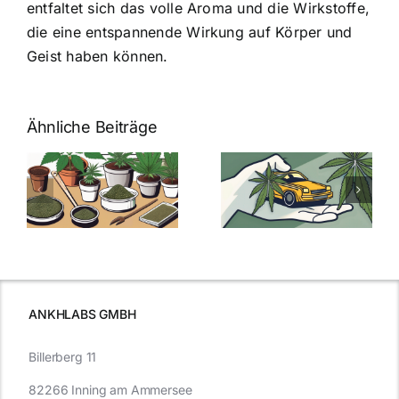
entfaltet sich das volle Aroma und die Wirkstoffe,
die eine entspannende Wirkung auf Körper und
Geist haben können.
Ähnliche Beiträge
Neue THC-
Grenzwert-
Cannabis
men
Regelung:
Samen
:
Was Sie über
kaufen: Alles
Cannabis und
was Sie
e
Autofahren
wissen sollten
wissen
müssen
ANKHLABS GMBH
Billerberg 11
82266 Inning am Ammersee