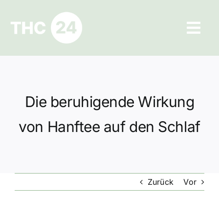
Zum
Inhalt
Tog
springen
Navi
Ratgeber
Hilfe und Kontakt
Die beruhigende Wirkung
Datenschutz
von Hanftee auf den Schlaf
Impressum
Zurück
Vor