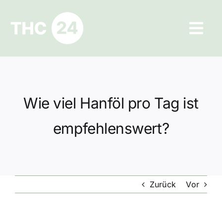
Zum
Inhalt
Tog
springen
Navi
Ratgeber
Hilfe und Kontakt
Wie viel Hanföl pro Tag ist
Datenschutz
empfehlenswert?
Impressum
Zurück
Vor