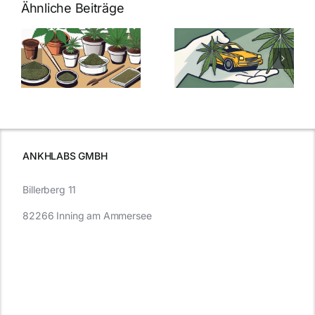
Ähnliche Beiträge
Neue THC-
Grenzwert-
Cannabis
men
Regelung:
Samen
:
Was Sie über
kaufen: Alles
Cannabis und
was Sie
e
Autofahren
wissen sollten
wissen
müssen
ANKHLABS GMBH
Billerberg 11
82266 Inning am Ammersee