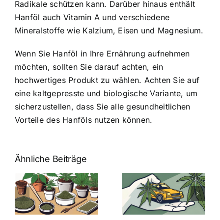
Radikale schützen kann. Darüber hinaus enthält
Hanföl auch Vitamin A und verschiedene
Mineralstoffe wie Kalzium, Eisen und Magnesium.
Wenn Sie Hanföl in Ihre Ernährung aufnehmen
möchten, sollten Sie darauf achten, ein
hochwertiges Produkt zu wählen. Achten Sie auf
eine kaltgepresste und biologische Variante, um
sicherzustellen, dass Sie alle gesundheitlichen
Vorteile des Hanföls nutzen können.
Ähnliche Beiträge
Neue THC-
Grenzwert-
Cannabis
men
Regelung:
Samen
:
Was Sie über
kaufen: Alles
Cannabis und
was Sie