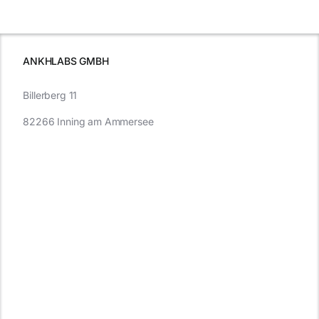
e
Autofahren
wissen sollten
wissen
müssen
ANKHLABS GMBH
Billerberg 11
82266 Inning am Ammersee