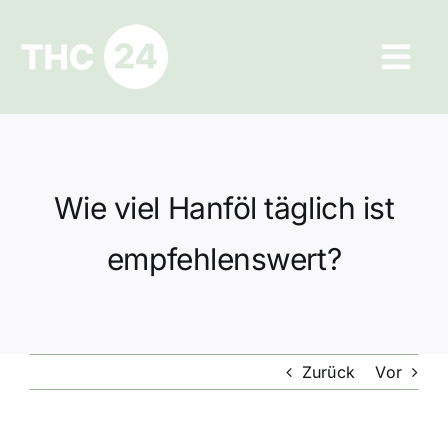
Zum
Inhalt
Tog
springen
Navi
Ratgeber
Hilfe und Kontakt
Wie viel Hanföl täglich ist
Datenschutz
empfehlenswert?
Impressum
Zurück
Vor