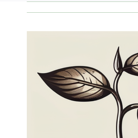
Zeige
grösseres
Bild