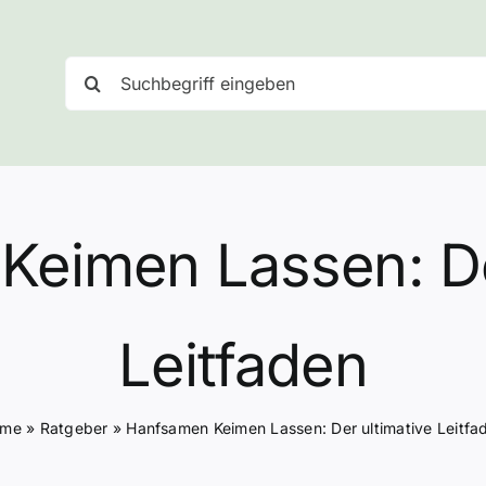
Suche
nach:
eimen Lassen: De
Leitfaden
ome
»
Ratgeber
»
Hanfsamen Keimen Lassen: Der ultimative Leitfa