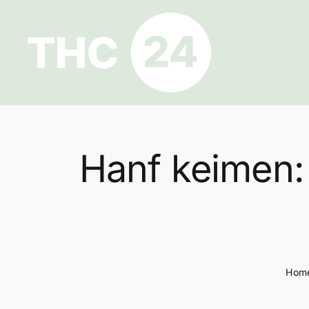
Zum
Inhalt
springen
Hanf keimen: 
Hom