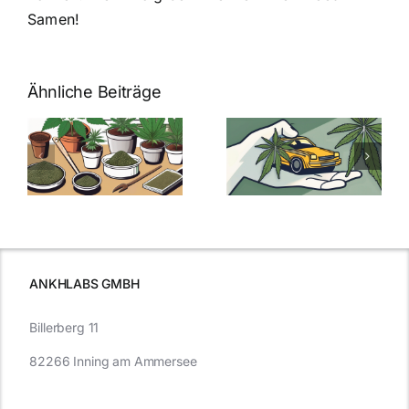
Samen!
Ähnliche Beiträge
Neue THC-
Grenzwert-
Cannabis
men
Regelung:
Samen
:
Was Sie über
kaufen: Alles
Cannabis und
was Sie
e
Autofahren
wissen sollten
wissen
müssen
ANKHLABS GMBH
Billerberg 11
82266 Inning am Ammersee