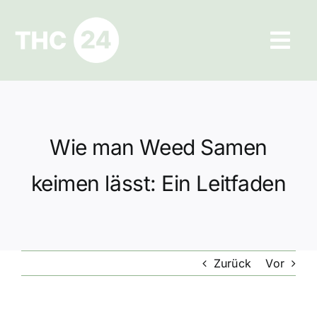
Zum
Inhalt
Tog
springen
Navi
Ratgeber
Hilfe und Kontakt
Wie man Weed Samen
Datenschutz
keimen lässt: Ein Leitfaden
Impressum
Zurück
Vor