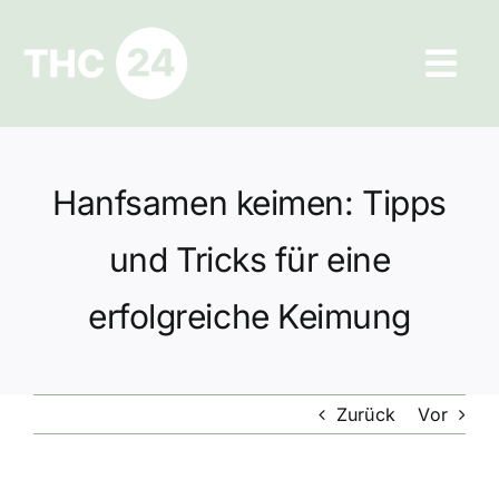
Zum
Inhalt
Tog
springen
Navi
Ratgeber
Hanfsamen keimen: Tipps
Hilfe und Kontakt
und Tricks für eine
Datenschutz
erfolgreiche Keimung
Impressum
Zurück
Vor