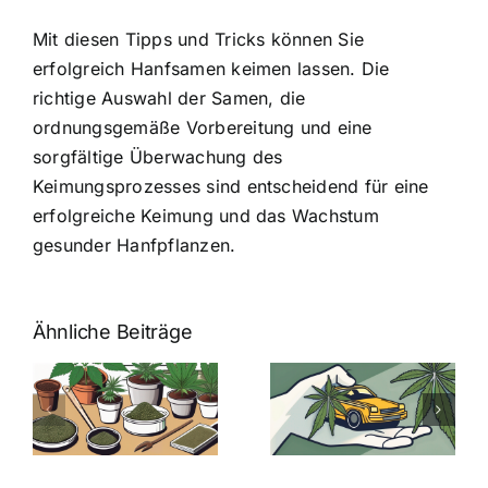
Mit diesen Tipps und Tricks können Sie
erfolgreich Hanfsamen keimen lassen. Die
richtige Auswahl der Samen, die
ordnungsgemäße Vorbereitung und eine
sorgfältige Überwachung des
Keimungsprozesses sind entscheidend für eine
erfolgreiche Keimung und das Wachstum
gesunder Hanfpflanzen.
Ähnliche Beiträge
Neue THC-
Grenzwert-
Cannabis
men
Regelung:
Samen
:
Was Sie über
kaufen: Alles
Cannabis und
was Sie
e
Autofahren
wissen sollten