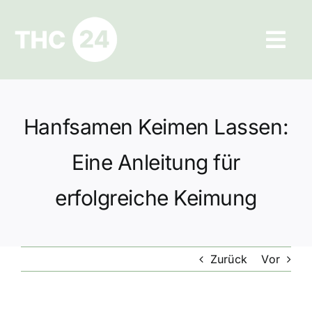
Zum
Inhalt
Tog
springen
Navi
Ratgeber
Hanfsamen Keimen Lassen:
Hilfe und Kontakt
Eine Anleitung für
Datenschutz
erfolgreiche Keimung
Impressum
Zurück
Vor