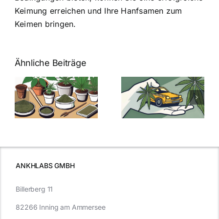
Keimung erreichen und Ihre Hanfsamen zum
Keimen bringen.
Ähnliche Beiträge
Neue THC-
Grenzwert-
Cannabis
men
Regelung:
Samen
:
Was Sie über
kaufen: Alles
Cannabis und
was Sie
e
Autofahren
wissen sollten
wissen
müssen
ANKHLABS GMBH
Billerberg 11
82266 Inning am Ammersee