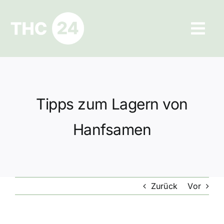
Zum
Inhalt
Tog
springen
Navi
Ratgeber
Hilfe und Kontakt
Tipps zum Lagern von
Datenschutz
Hanfsamen
Impressum
Zurück
Vor