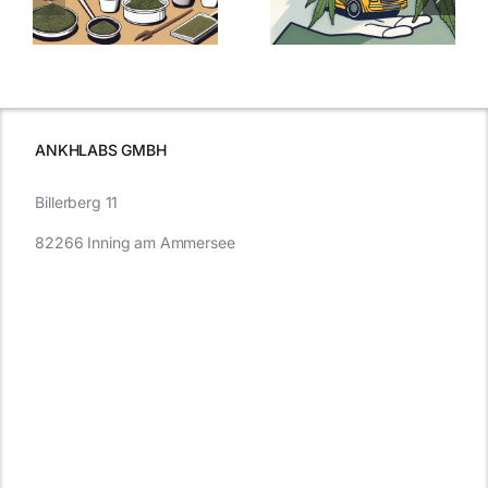
:
Was Sie über
kaufen: Alles
Cannabis und
was Sie
e
Autofahren
wissen sollten
wissen
müssen
ANKHLABS GMBH
Billerberg 11
82266 Inning am Ammersee