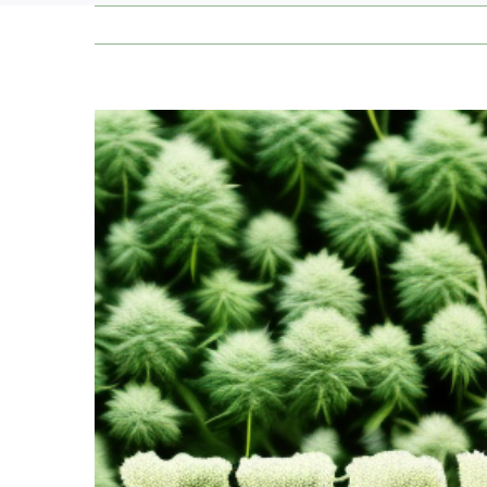
Zeige
grösseres
Bild