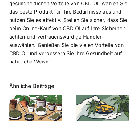
gesundheitlichen Vorteile von CBD Öl, wählen Sie
das beste Produkt für Ihre Bedürfnisse aus und
nutzen Sie es effektiv. Stellen Sie sicher, dass Sie
beim Online-Kauf von CBD Öl auf Ihre Sicherheit
achten und vertrauenswürdige Händler
auswählen. Genießen Sie die vielen Vorteile von
CBD Öl und verbessern Sie Ihre Gesundheit auf
natürliche Weise!
Ähnliche Beiträge
Neue THC-
Grenzwert-
Cannabis
men
Regelung:
Samen
:
Was Sie über
kaufen: Alles
Cannabis und
was Sie
e
Autofahren
wissen sollten
wissen