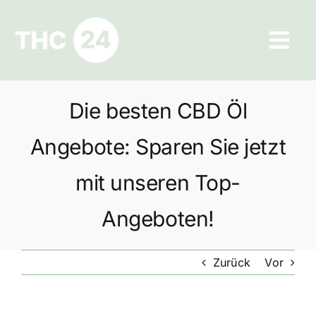
Zum
Inhalt
Tog
springen
Navi
Ratgeber
Die besten CBD Öl
Hilfe und Kontakt
Angebote: Sparen Sie jetzt
Datenschutz
mit unseren Top-
Angeboten!
Impressum
Zurück
Vor