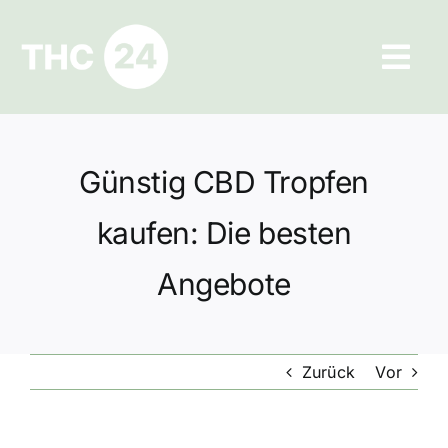
Zum
Inhalt
Tog
springen
Navi
Ratgeber
Günstig CBD Tropfen
Hilfe und Kontakt
kaufen: Die besten
Datenschutz
Angebote
Impressum
Zurück
Vor