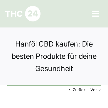
Zum
Inhalt
Tog
springen
Navi
Ratgeber
Hanföl CBD kaufen: Die
Hilfe und Kontakt
besten Produkte für deine
Datenschutz
Gesundheit
Impressum
Zurück
Vor