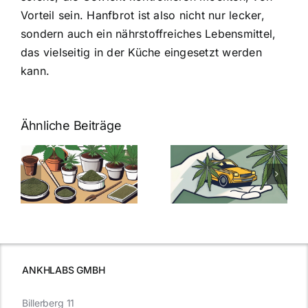
Vorteil sein. Hanfbrot ist also nicht nur lecker,
sondern auch ein nährstoffreiches Lebensmittel,
das vielseitig in der Küche eingesetzt werden
kann.
Ähnliche Beiträge
Neue THC-
Grenzwert-
Cannabis
men
Regelung:
Samen
:
Was Sie über
kaufen: Alles
Cannabis und
was Sie
e
Autofahren
wissen sollten
wissen
müssen
ANKHLABS GMBH
Billerberg 11