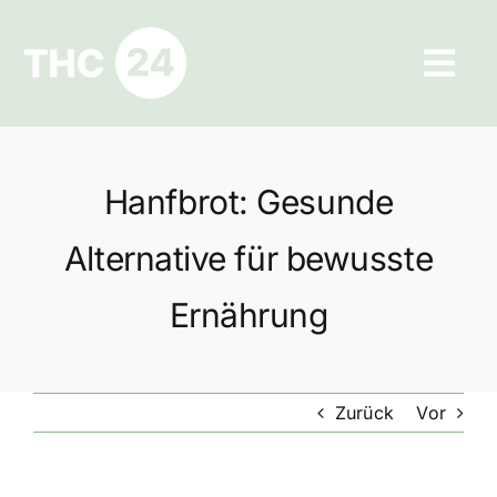
Zum
Inhalt
Tog
springen
Navi
Ratgeber
Hanfbrot: Gesunde
Hilfe und Kontakt
Alternative für bewusste
Datenschutz
Ernährung
Impressum
Zurück
Vor