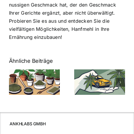
nussigen Geschmack hat, der den Geschmack
Ihrer Gerichte ergänzt, aber nicht überwältigt.
Probieren Sie es aus und entdecken Sie die
vielfältigen Möglichkeiten, Hanfmehl in Ihre
Ernährung einzubauen!
Ähnliche Beiträge
Neue THC-
Grenzwert-
Cannabis
men
Regelung:
Samen
:
Was Sie über
kaufen: Alles
Cannabis und
was Sie
e
Autofahren
wissen sollten
wissen
müssen
ANKHLABS GMBH