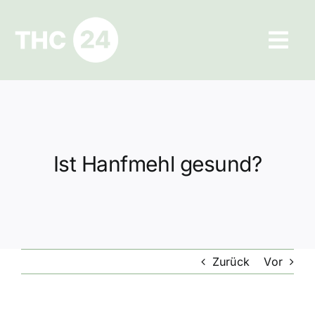
Zum
Inhalt
Tog
springen
Navi
Ratgeber
Hilfe und Kontakt
Ist Hanfmehl gesund?
Datenschutz
Impressum
Zurück
Vor