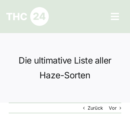
Zum
Inhalt
Tog
springen
Navi
Ratgeber
Hilfe und Kontakt
Die ultimative Liste aller
Datenschutz
Haze-Sorten
Impressum
Zurück
Vor