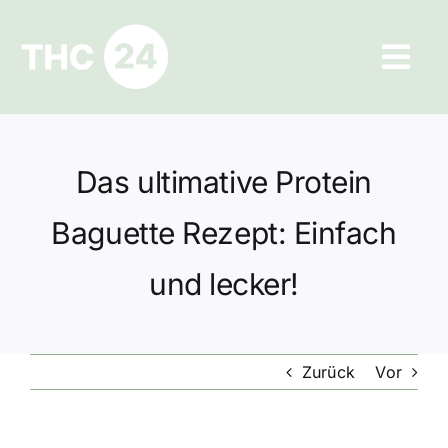
Zum
Inhalt
Tog
springen
Navi
Ratgeber
Das ultimative Protein
Hilfe und Kontakt
Baguette Rezept: Einfach
Datenschutz
und lecker!
Impressum
Zurück
Vor