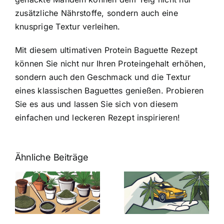
zusätzliche Nährstoffe, sondern auch eine
knusprige Textur verleihen.
Mit diesem ultimativen Protein Baguette Rezept
können Sie nicht nur Ihren Proteingehalt erhöhen,
sondern auch den Geschmack und die Textur
eines klassischen Baguettes genießen. Probieren
Sie es aus und lassen Sie sich von diesem
einfachen und leckeren Rezept inspirieren!
Ähnliche Beiträge
Neue THC-
Grenzwert-
Cannabis
men
Regelung:
Samen
:
Was Sie über
kaufen: Alles
Cannabis und
was Sie
e
Autofahren