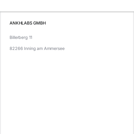
wissen sollten
wissen
müssen
ANKHLABS GMBH
Billerberg 11
82266 Inning am Ammersee