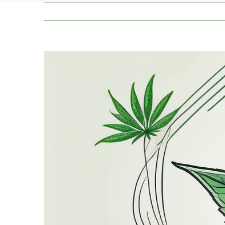
Zeige
grösseres
Bild