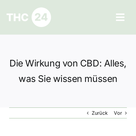
Zum
Inhalt
Tog
springen
Navi
Ratgeber
Hilfe und Kontakt
Die Wirkung von CBD: Alles,
Datenschutz
was Sie wissen müssen
Impressum
Zurück
Vor