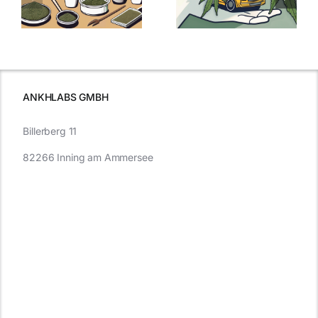
:
Was Sie über
kaufen: Alles
Cannabis und
was Sie
e
Autofahren
wissen sollten
wissen
müssen
ANKHLABS GMBH
Billerberg 11
82266 Inning am Ammersee