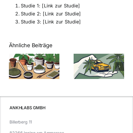
Studie 1: [Link zur Studie]
Studie 2: [Link zur Studie]
Studie 3: [Link zur Studie]
Ähnliche Beiträge
Neue THC-
Grenzwert-
Cannabis
men
Regelung:
Samen
:
Was Sie über
kaufen: Alles
Cannabis und
was Sie
e
Autofahren
wissen sollten
wissen
müssen
ANKHLABS GMBH
Billerberg 11
82266 Inning am Ammersee