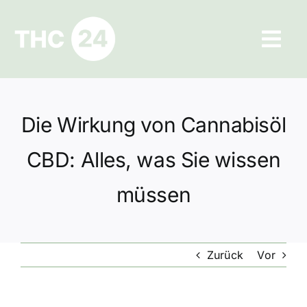
Zum
Inhalt
Tog
springen
Navi
Ratgeber
Die Wirkung von Cannabisöl
Hilfe und Kontakt
CBD: Alles, was Sie wissen
Datenschutz
müssen
Impressum
Zurück
Vor