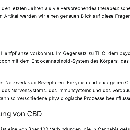
 den letzten Jahren als vielversprechendes therapeutische
 Artikel werden wir einen genauen Blick auf diese Fragen
er Hanfpflanze vorkommt. Im Gegensatz zu THC, dem psyc
edoch mit dem Endocannabinoid-System des Körpers, das e
es Netzwerk von Rezeptoren, Enzymen und endogenen Can
ns, des Nervensystems, des Immunsystems und des Verdau
nn so verschiedene physiologische Prozesse beeinfluss
ung von CBD
ist eine von über 100 Verbindungen, die in Cannabis gef