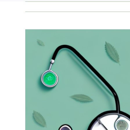
Zeige
grösseres
Bild