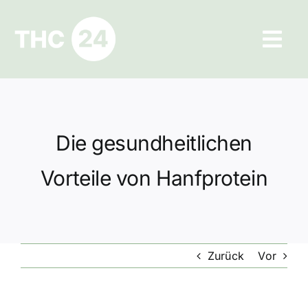
Zum
Inhalt
Tog
springen
Navi
Ratgeber
Hilfe und Kontakt
Die gesundheitlichen
Datenschutz
Vorteile von Hanfprotein
Impressum
Zurück
Vor