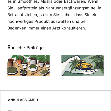
es in Smoothies, Müslis oder Backwaren. Wenn
Sie Hanfprotein als Nahrungsergänzungsmittel in
Betracht ziehen, stellen Sie sicher, dass Sie ein
hochwertiges Produkt auswählen und bei
Bedenken immer einen Arzt konsultieren.
Ähnliche Beiträge
Neue THC-
Grenzwert-
Cannabis
men
Regelung:
Samen
:
Was Sie über
kaufen: Alles
Cannabis und
was Sie
e
Autofahren
wissen sollten
wissen
müssen
ANKHLABS GMBH