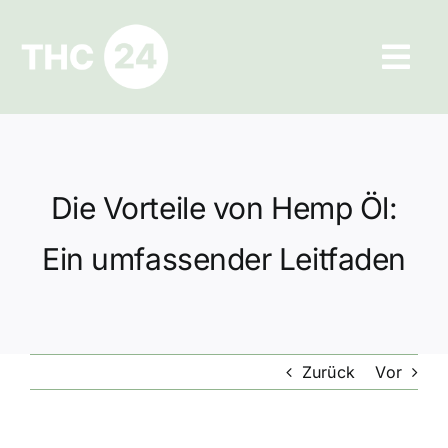
Zum
Inhalt
Tog
springen
Navi
Ratgeber
Hilfe und Kontakt
Die Vorteile von Hemp Öl:
Datenschutz
Ein umfassender Leitfaden
Impressum
Zurück
Vor