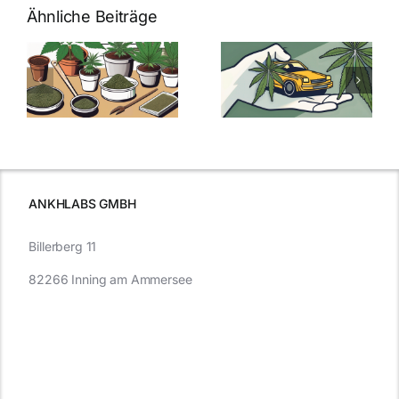
Ähnliche Beiträge
Neue THC-
Grenzwert-
Cannabis
men
Regelung:
Samen
:
Was Sie über
kaufen: Alles
Cannabis und
was Sie
e
Autofahren
wissen sollten
wissen
müssen
ANKHLABS GMBH
Billerberg 11
82266 Inning am Ammersee