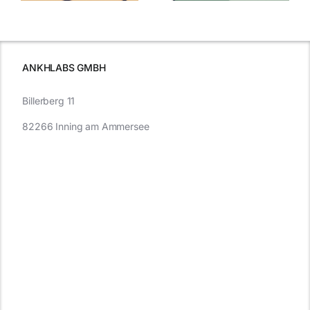
was Sie
e
Autofahren
wissen sollten
wissen
müssen
ANKHLABS GMBH
Billerberg 11
82266 Inning am Ammersee