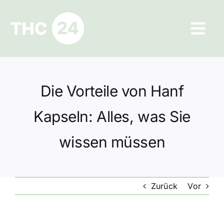
Zum
Inhalt
Tog
springen
Navi
Ratgeber
Die Vorteile von Hanf
Hilfe und Kontakt
Kapseln: Alles, was Sie
Datenschutz
wissen müssen
Impressum
Zurück
Vor