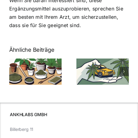
Wenn Sie daran interessiert sind, diese
Ergänzungsmittel auszuprobieren, sprechen Sie
am besten mit Ihrem Arzt, um sicherzustellen,
dass sie für Sie geeignet sind.
Ähnliche Beiträge
Neue THC-
Grenzwert-
Cannabis
men
Regelung:
Samen
:
Was Sie über
kaufen: Alles
Cannabis und
was Sie
e
Autofahren
wissen sollten
wissen
müssen
ANKHLABS GMBH
Billerberg 11