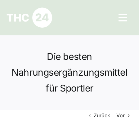
Zum
Inhalt
Tog
springen
Navi
Ratgeber
Die besten
Hilfe und Kontakt
Nahrungsergänzungsmittel
Datenschutz
für Sportler
Impressum
Zurück
Vor