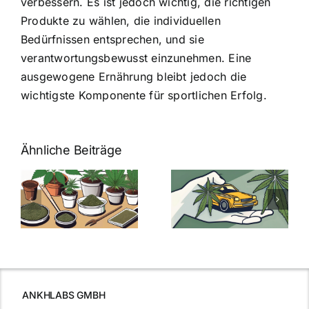
verbessern. Es ist jedoch wichtig, die richtigen
Produkte zu wählen, die individuellen
Bedürfnissen entsprechen, und sie
verantwortungsbewusst einzunehmen. Eine
ausgewogene Ernährung bleibt jedoch die
wichtigste Komponente für sportlichen Erfolg.
Ähnliche Beiträge
Neue THC-
Grenzwert-
Cannabis
men
Regelung:
Samen
:
Was Sie über
kaufen: Alles
Cannabis und
was Sie
e
Autofahren
wissen sollten
wissen
müssen
ANKHLABS GMBH