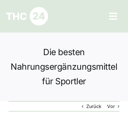
Zum
Inhalt
Tog
springen
Navi
Ratgeber
Die besten
Hilfe und Kontakt
Nahrungsergänzungsmittel
Datenschutz
für Sportler
Impressum
Zurück
Vor