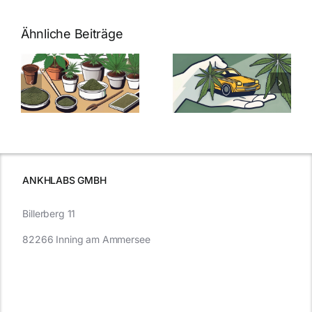
Ähnliche Beiträge
Neue THC-
Grenzwert-
Cannabis
men
Regelung:
Samen
:
Was Sie über
kaufen: Alles
Cannabis und
was Sie
e
Autofahren
wissen sollten
wissen
müssen
ANKHLABS GMBH
Billerberg 11
82266 Inning am Ammersee