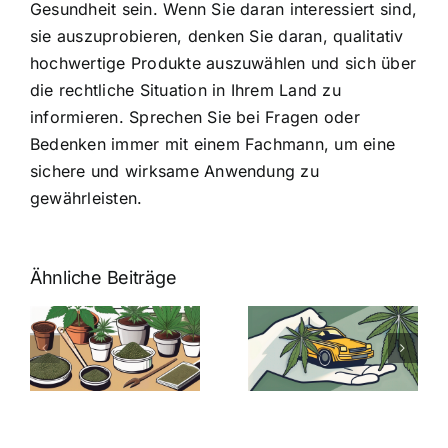
Gesundheit sein. Wenn Sie daran interessiert sind,
sie auszuprobieren, denken Sie daran, qualitativ
hochwertige Produkte auszuwählen und sich über
die rechtliche Situation in Ihrem Land zu
informieren. Sprechen Sie bei Fragen oder
Bedenken immer mit einem Fachmann, um eine
sichere und wirksame Anwendung zu
gewährleisten.
Ähnliche Beiträge
Neue THC-
Grenzwert-
Cannabis
men
Regelung:
Samen
:
Was Sie über
kaufen: Alles
Cannabis und
was Sie
e
Autofahren
wissen sollten
wissen