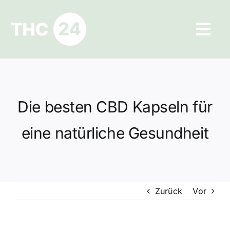
Zum
Inhalt
Tog
springen
Navi
Ratgeber
Hilfe und Kontakt
Die besten CBD Kapseln für
Datenschutz
eine natürliche Gesundheit
Impressum
Zurück
Vor