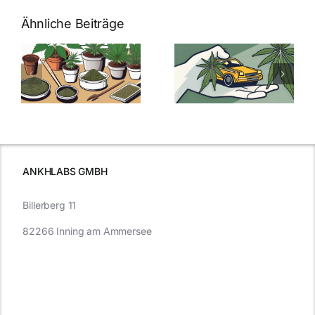
Ähnliche Beiträge
Neue THC-
Grenzwert-
Cannabis
men
Regelung:
Samen
:
Was Sie über
kaufen: Alles
Cannabis und
was Sie
e
Autofahren
wissen sollten
wissen
müssen
ANKHLABS GMBH
Billerberg 11
82266 Inning am Ammersee