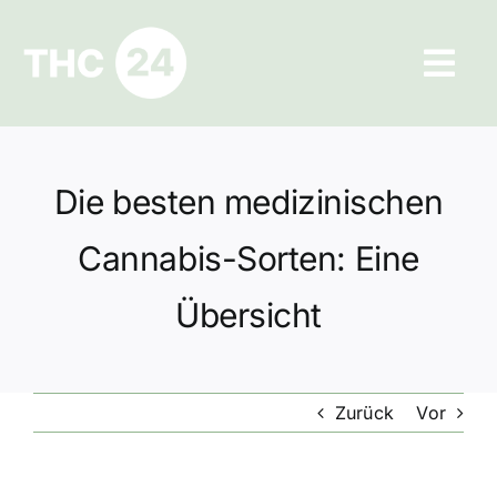
Zum
Inhalt
Tog
springen
Navi
Ratgeber
Die besten medizinischen
Hilfe und Kontakt
Cannabis-Sorten: Eine
Datenschutz
Übersicht
Impressum
Zurück
Vor