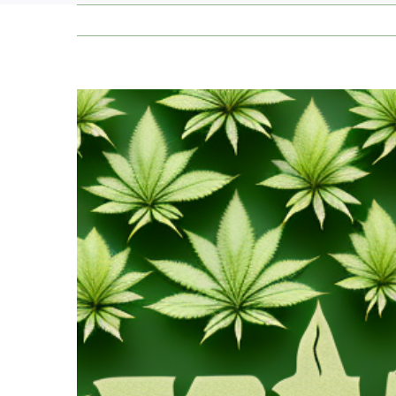
Zeige
grösseres
Bild