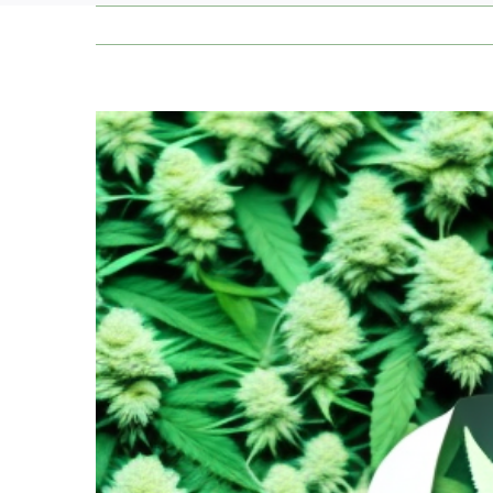
Zeige
grösseres
Bild