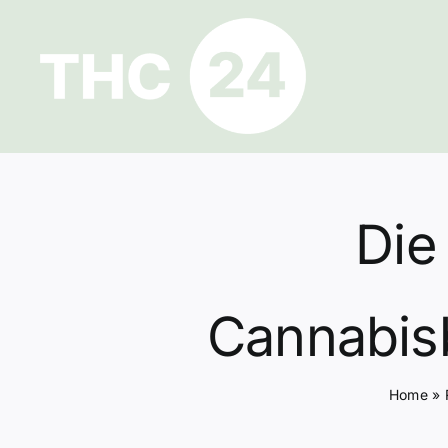
Zum
Inhalt
springen
Die
Cannabisb
Home
»