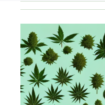
Zeige
grösseres
Bild