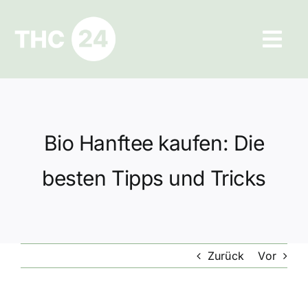
Zum
Inhalt
Tog
springen
Navi
Ratgeber
Hilfe und Kontakt
Bio Hanftee kaufen: Die
Datenschutz
besten Tipps und Tricks
Impressum
Zurück
Vor