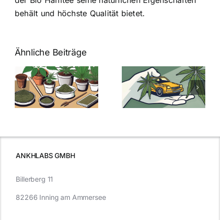
der Bio Hanftee seine natürlichen Eigenschaften
behält und höchste Qualität bietet.
Ähnliche Beiträge
Neue THC-
Grenzwert-
Cannabis
men
Regelung:
Samen
:
Was Sie über
kaufen: Alles
Cannabis und
was Sie
e
Autofahren
wissen sollten
wissen
müssen
ANKHLABS GMBH
Billerberg 11
82266 Inning am Ammersee