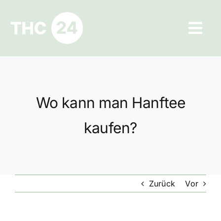
Zum
Inhalt
Tog
springen
Navi
Ratgeber
Hilfe und Kontakt
Wo kann man Hanftee
Datenschutz
kaufen?
Impressum
Zurück
Vor