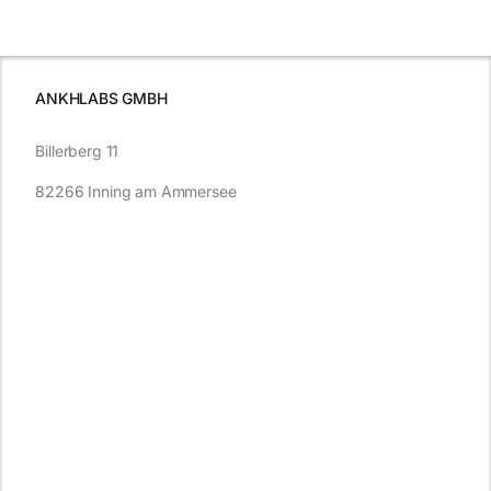
e
Autofahren
wissen sollten
wissen
müssen
ANKHLABS GMBH
Billerberg 11
82266 Inning am Ammersee