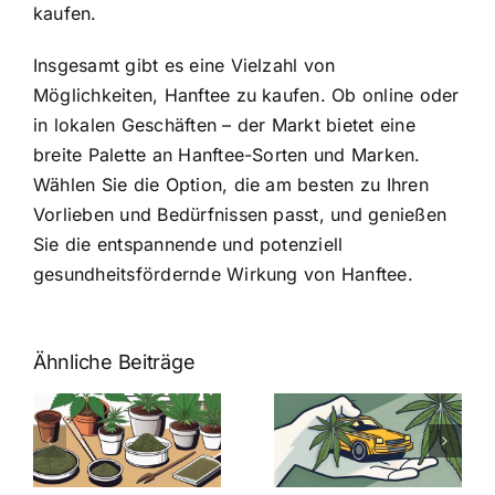
kaufen.
Insgesamt gibt es eine Vielzahl von
Möglichkeiten, Hanftee zu kaufen. Ob online oder
in lokalen Geschäften – der Markt bietet eine
breite Palette an Hanftee-Sorten und Marken.
Wählen Sie die Option, die am besten zu Ihren
Vorlieben und Bedürfnissen passt, und genießen
Sie die entspannende und potenziell
gesundheitsfördernde Wirkung von Hanftee.
Ähnliche Beiträge
Neue THC-
Grenzwert-
Cannabis
men
Regelung:
Samen
:
Was Sie über
kaufen: Alles
Cannabis und
was Sie