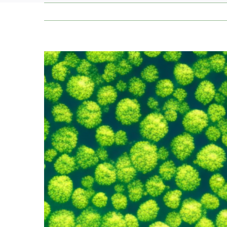
Zeige
grösseres
Bild