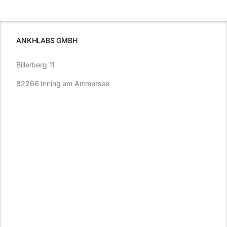
wissen sollten
wissen
müssen
ANKHLABS GMBH
Billerberg 11
82266 Inning am Ammersee