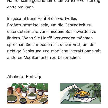
Hanföl seine gesundheitlichen Vorteile vollständig
entfalten kann.
Insgesamt kann Hanföl ein wertvolles
Ergänzungsmittel sein, um die Gesundheit zu
unterstützen und verschiedene Beschwerden zu
lindern. Wenn Sie Hanföl verwenden möchten,
sprechen Sie am besten mit einem Arzt, um die
richtige Dosierung und mögliche Interaktionen mit
anderen Medikamenten zu besprechen.
Ähnliche Beiträge
Neue THC-
Grenzwert-
Cannabis
men
Regelung:
Samen
:
Was Sie über
kaufen: Alles
Cannabis und
was Sie
e
Autofahren