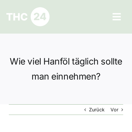
Zum
Inhalt
Tog
springen
Navi
Ratgeber
Hilfe und Kontakt
Wie viel Hanföl täglich sollte
Datenschutz
man einnehmen?
Impressum
Zurück
Vor