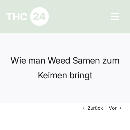
Zum
Inhalt
Tog
springen
Navi
Ratgeber
Hilfe und Kontakt
Wie man Weed Samen zum
Datenschutz
Keimen bringt
Impressum
Zurück
Vor