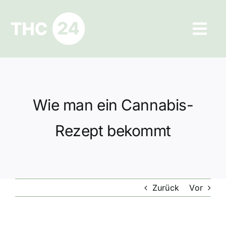
Zum
Inhalt
Tog
springen
Navi
Ratgeber
Hilfe und Kontakt
Wie man ein Cannabis-
Datenschutz
Rezept bekommt
Impressum
Zurück
Vor