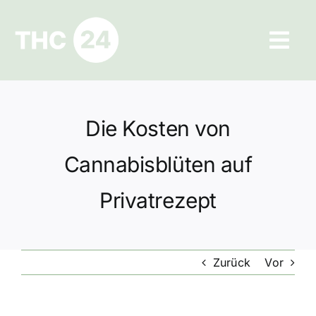
Zum
Inhalt
Tog
springen
Navi
Ratgeber
Die Kosten von
Hilfe und Kontakt
Cannabisblüten auf
Datenschutz
Privatrezept
Impressum
Zurück
Vor