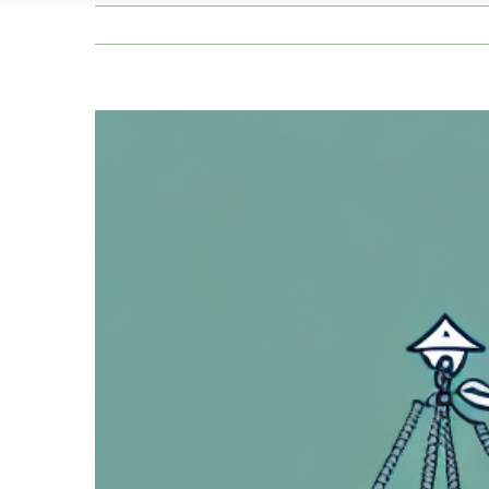
Zeige
grösseres
Bild