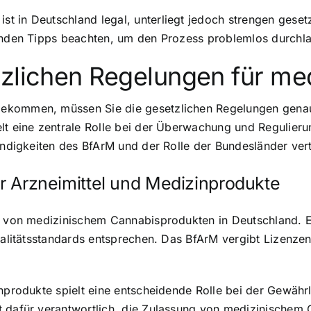
t in Deutschland legal, unterliegt jedoch strengen gese
genden Tipps beachten, um den Prozess problemlos durchl
tzlichen Regelungen für me
ekommen, müssen Sie die gesetzlichen Regelungen genau 
elt eine zentrale Rolle bei der Überwachung und Regulier
tändigkeiten des BfArM und der Rolle der Bundesländer ver
ür Arzneimittel und Medizinprodukte
ng von medizinischem Cannabisprodukten in Deutschland. E
Qualitätsstandards entsprechen. Das BfArM vergibt Lizenz
nprodukte spielt eine entscheidende Rolle bei der Gewährl
t dafür verantwortlich, die Zulassung von medizinischem 