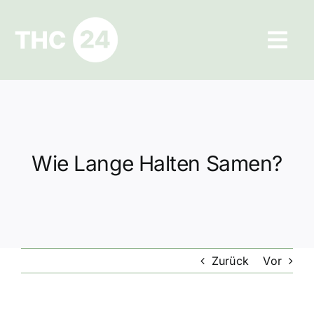
Zum
Inhalt
Tog
springen
Navi
Ratgeber
Hilfe und Kontakt
Wie Lange Halten Samen?
Datenschutz
Impressum
Zurück
Vor