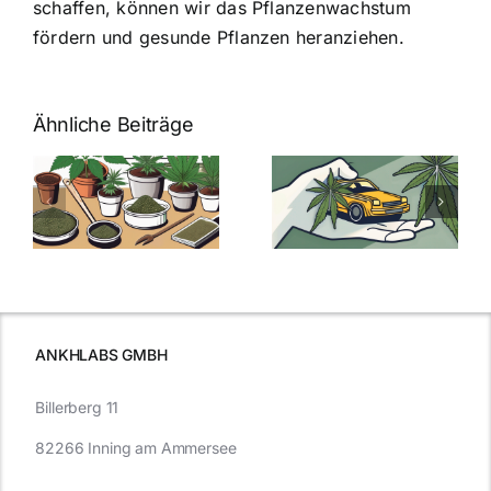
schaffen, können wir das Pflanzenwachstum
fördern und gesunde Pflanzen heranziehen.
Ähnliche Beiträge
Neue THC-
Grenzwert-
Cannabis
men
Regelung:
Samen
:
Was Sie über
kaufen: Alles
Cannabis und
was Sie
e
Autofahren
wissen sollten
wissen
müssen
ANKHLABS GMBH
Billerberg 11
82266 Inning am Ammersee