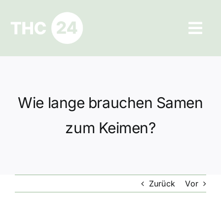
Zum
Inhalt
Tog
springen
Navi
Ratgeber
Hilfe und Kontakt
Wie lange brauchen Samen
Datenschutz
zum Keimen?
Impressum
Zurück
Vor