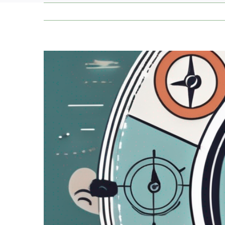
Zeige
grösseres
Bild