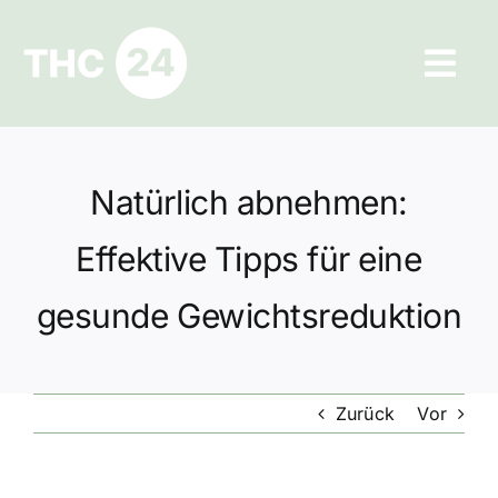
Zum
Inhalt
Tog
springen
Navi
Ratgeber
Natürlich abnehmen:
Hilfe und Kontakt
Effektive Tipps für eine
Datenschutz
gesunde Gewichtsreduktion
Impressum
Zurück
Vor