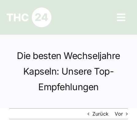
Zum
Inhalt
Tog
springen
Navi
Ratgeber
Die besten Wechseljahre
Hilfe und Kontakt
Kapseln: Unsere Top-
Datenschutz
Empfehlungen
Impressum
Zurück
Vor