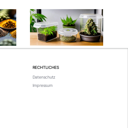
Die besten
Samen
Cannabissamen für
e Sorten
Anfänger: Eine
pps
umfassende Anleitung
RECHTLICHES
Datenschutz
Impressum