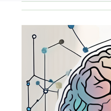
Zeige
grösseres
Bild