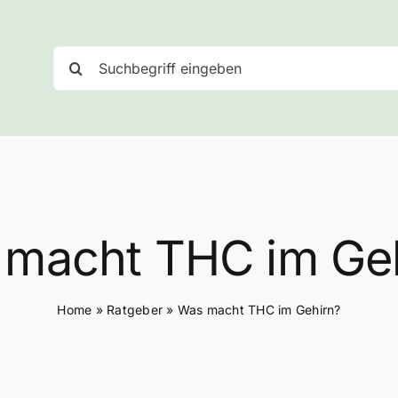
Suche
nach:
macht THC im Ge
Home
»
Ratgeber
»
Was macht THC im Gehirn?