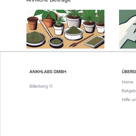
Neue THC-Grenzwert-
n
Regelung: Was Sie
n für
über Cannabis und
ine
Autofahren wissen
eitung
müssen
ANKHLABS GMBH
ÜBERS
Home
Billerberg 11
Ratgeb
Hilfe u