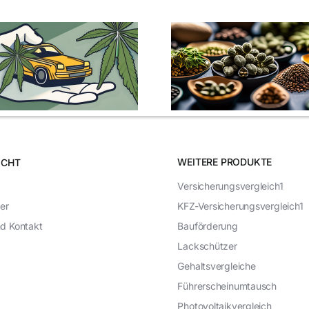
Cannabis Samen
Cannabis 
kaufen: Alles was Sie
kaufen: Best
wissen sollten
und Ti
WEITERE PRODUKTE
ICHT
Versicherungsvergleich1
er
KFZ-Versicherungsvergleich1
nd Kontakt
Bauförderung
Lackschützer
Gehaltsvergleiche
Führerscheinumtausch
Photovoltaikvergleich