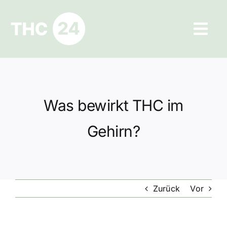
Zum
Inhalt
Tog
springen
Navi
Ratgeber
Hilfe und Kontakt
Was bewirkt THC im
Datenschutz
Gehirn?
Impressum
Zurück
Vor