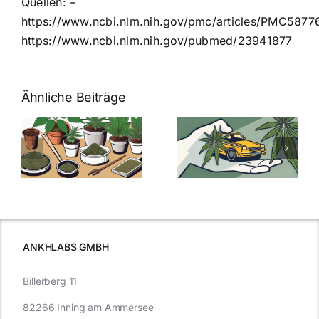
Quellen: –
https://www.ncbi.nlm.nih.gov/pmc/articles/PMC5877
https://www.ncbi.nlm.nih.gov/pubmed/23941877
Ähnliche Beiträge
Neue THC-
Grenzwert-
Cannabis
men
Regelung:
Samen
:
Was Sie über
kaufen: Alles
Cannabis und
was Sie
e
Autofahren
wissen sollten
wissen
müssen
ANKHLABS GMBH
Billerberg 11
82266 Inning am Ammersee