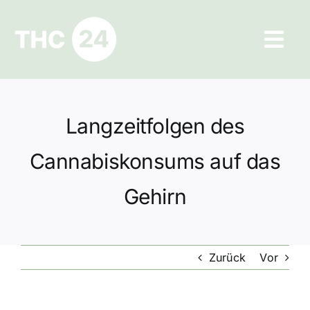
Zum
Inhalt
Tog
springen
Navi
Ratgeber
Langzeitfolgen des
Hilfe und Kontakt
Cannabiskonsums auf das
Datenschutz
Gehirn
Impressum
Zurück
Vor