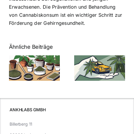
Erwachsenen. Die Prävention und Behandlung
von Cannabiskonsum ist ein wichtiger Schritt zur
Förderung der Gehirngesundheit.
Ähnliche Beiträge
Neue THC-
Grenzwert-
Cannabis
men
Regelung:
Samen
:
Was Sie über
kaufen: Alles
Cannabis und
was Sie
e
Autofahren
wissen sollten
wissen
müssen
ANKHLABS GMBH
Billerberg 11